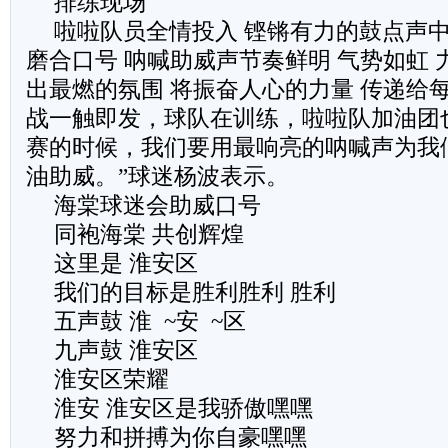
排练现场
啦啦队员全情投入 铿锵有力的鼓点声中
磨合口号 呐喊助威声节奏鲜明 气势如虹
出最燃的氛围 将振奋人心的力量 传递给每
战一触即发，球队在训练，啦啦队加油团
赛的时候，我们要用最响亮的呐喊声为我
油助威。”球迷杨波表示。
海棠球迷会助威口号
同袍海棠 共创辉煌
这里是 淮安区
我们的目标是胜利胜利 胜利
五声鼓 淮 ~安 ~区
九声鼓 淮安区
淮安区荣耀
淮安 淮安区是我骄傲嘿嘿
努力和拼搏为你自豪嘿嘿