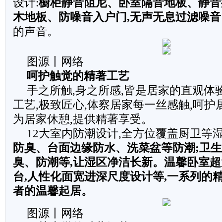
设计:
橱柜静音阻尼、卧室隔音地板、静音
木地板、防噪音入户门,无声无息过滤噪音
的声音。
图源丨网络
呵护触觉的精著工艺
手之所触,身之所感,皆是居家的直观体
工艺,极致匠心,体察居家每一丝感触,呵护
为居家休憩,提供精著享受。
12大室内防潮设计,全方位覆盖厨卫等
防臭、台面边缘防水、洗菜盆等防潮;卫
臭、防潮等,让湿区净洁长新。温馨卧室超
台,人性化面宽进深尺度设计等,一系列的
者的温馨起居。
图源丨网络