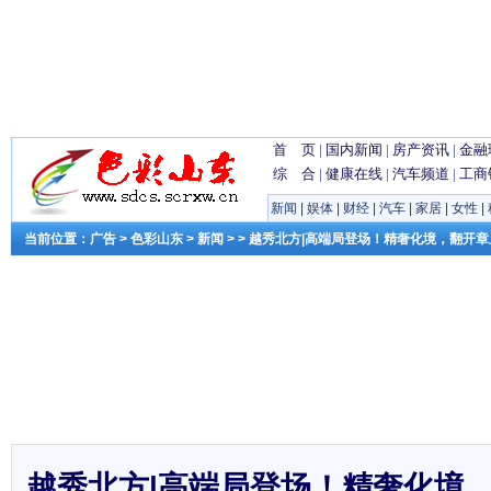
首 页
|
国内新闻
|
房产资讯
|
金融
综 合
|
健康在线
|
汽车频道
|
工商
新闻
|
娱体
|
财经
|
汽车
|
家居
|
女性
|
当前位置：
广告
>
色彩山东
>
新闻
> > 越秀北方|高端局登场！精奢化境，翻开
越秀北方|高端局登场！精奢化境