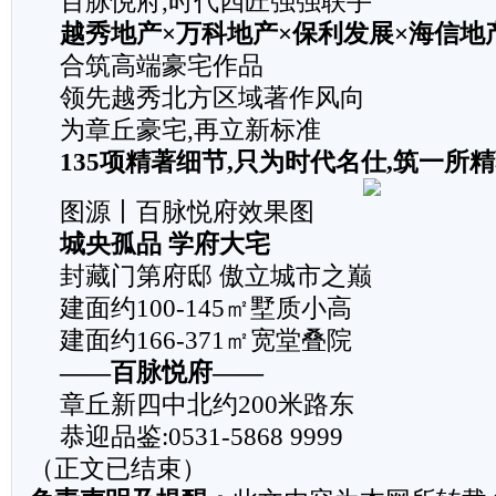
百脉悦府,时代四匠强强联手
越秀地产×万科地产×保利发展×海信地
合筑高端豪宅作品
领先越秀北方区域著作风向
为章丘豪宅,再立新标准
135项精著细节,只为时代名仕,筑一所
图源丨百脉悦府效果图
城央孤品 学府大宅
封藏门第府邸 傲立城市之巅
建面约100-145㎡墅质小高
建面约166-371㎡宽堂叠院
——百脉悦府——
章丘新四中北约200米路东
恭迎品鉴:0531-5868 9999
（正文已结束）